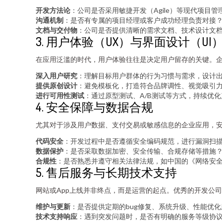
开发方法论
：公司是否采用敏捷开发（Agile）等现代项目
沟通机制
：是否有专属的项目经理或客户成功经理负责对接
文档与交付物
：公司是否提供清晰的需求文档、技术设计文
3. 用户体验（UX）与界面设计（UI
在应用泛滥的时代，用户体验往往是决定用户留存的关键。
深入用户研究
：理解目标用户群体的行为习惯与需求，设计
提供原创设计
：避免模板化，打造符合品牌调性、视觉吸引
进行可用性测试
：通过原型测试、A/B测试等方式，持续优
4. 安全保障与数据合规
尤其对于涉及用户数据、支付交易或敏感信息的企业应用，
代码安全
：开发过程中是否遵循安全编码规范，进行漏洞扫
数据保护
：是否采取数据加密、安全传输、合规存储等措施
合规性
：是否熟悉并遵守相关法律法规，如中国的《网络安
5. 售后服务与长期技术支持
网站或App上线并非终点，而是运营的起点。优秀的开发公
维护与更新
：是否提供定期的bug修复、系统升级、性能优
技术支持响应
：遇到突发问题时，是否有明确的服务等级协议