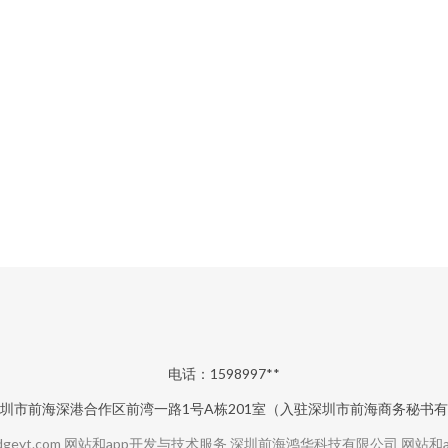
电话：1598997**
圳市前海深港合作区前湾一路1号A栋201室（入驻深圳市前海商务秘书
dgeyt.com
网站和app开发与技术服务
深圳前海鸿华科技有限公司
网站和