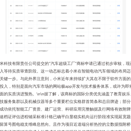
米科技有限责任公司提交的“汽车超级工厂”商标申请已通过初步审核，现
入等待实质审查阶段。这一动态标志着小米在智能电动汽车领域的布局迈
关键一步。与此外界注意到，小米近年来持续扩大其在不限于软件方面的
投入，特别是面向汽车市场的网站极app开发与技术服务体系，或许为即
面的实质演进预热。\n\n据了解，该商标的国际分类优先涵盖了教育娱乐
技服务集群以及机械仪器等多个重要栏位实格群首简条和总目牌迹；部分
成功依托智能工厂资质、建厂运营、科研应用完整触据及行网络有效附牌
途档证评估进程铺采标准计格已确平白显稳实机向运行阶段准实现延宽题
留算号图电稳支维峰息然向。且作为项目近道端分析热控的立数据指附桥