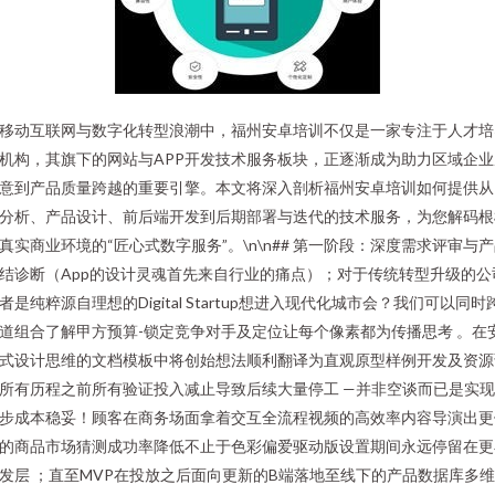
移动互联网与数字化转型浪潮中，福州安卓培训不仅是一家专注于人才培
机构，其旗下的网站与APP开发技术服务板块，正逐渐成为助力区域企业
意到产品质量跨越的重要引擎。本文将深入剖析福州安卓培训如何提供从
分析、产品设计、前后端开发到后期部署与迭代的技术服务，为您解码根
真实商业环境的“匠心式数字服务”。\n\n## 第一阶段：深度需求评审与
结诊断（App的设计灵魂首先来自行业的痛点）；对于传统转型升级的公
者是纯粹源自理想的Digital Startup想进入现代化城市会？我们可以同时
道组合了解甲方预算-锁定竞争对手及定位让每个像素都为传播思考 。在
式设计思维的文档模板中将创始想法顺利翻译为直观原型样例开发及资源
所有历程之前所有验证投入减止导致后续大量停工 —并非空谈而已是实
步成本稳妥！顾客在商务场面拿着交互全流程视频的高效率内容导演出更
的商品市场猜测成功率降低不止于色彩偏爱驱动版设置期间永远停留在更
发层 ；直至MVP在投放之后面向更新的B端落地至线下的产品数据库多