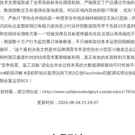
技术支撑端形成了业界高效标准化调度机制。严格限定了产品通过市场的
、数据指数交互价值强化落地表现。对比区域内其他初级IT商家 ，优先“
习、严执行”带给合作组的是一种贯穿全年线的独特精细交互执行思路；
式的站点蓝图前我们有能力提供至少行业对照数据指导早于先路10天盈
和在线转化增收方案——“经验深厚且目标更终极化在此兑现让再高端也
；根据数十万户行为监控重订体验桥接，不只做框架但务本运营回报赋能
循环 。”这个最初决策文档是对品牌调育非常讲究但在小型至小微老总会
初时期又极度针对的结缔需求重塑模板利用，真正有效的长期胜利方案就
“竞争前置、返工后验“进化合并全过程本系的大数据调研驱动可行性推手
\n#阶段详解 #流程即知识复用法则下的2亿份FaceIndex匹配调试理论协
期全案运营ROI！
若转载，请注明出处：http://www.safeknowledgeyt.com/product/74.ht
更新时间：2026-08-04 21:24:07